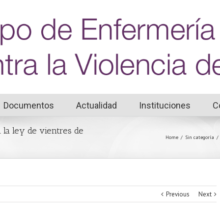
Documentos
Actualidad
Instituciones
C
 la ley de vientres de
Home
/
Sin categoría
/
Previous
Next