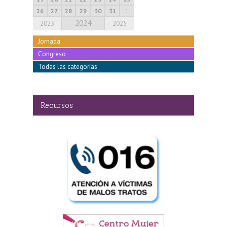
26
27
28
29
30
31
1
2024
2023
2025
Jornada
Congreso
Todas las categorías
Recursos