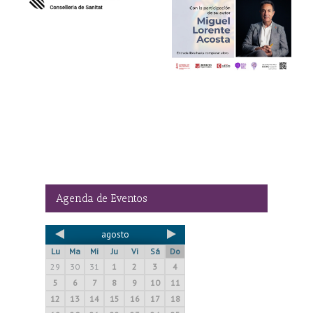
“Influenciables. Las redes
Curso online gratuito
er,
y la nueva obediencia”
“Violencia de género y
salud mental”
el
organizado por
Columbares
Agenda de Eventos
agosto
Lu
Ma
Mi
Ju
Vi
Sá
Do
29
30
31
1
2
3
4
5
6
7
8
9
10
11
12
13
14
15
16
17
18