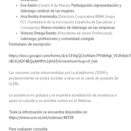
Eva Antón
(Centro 8 de Marzo)
Participación, representación y
liderazgo sindical de las mujeres
.
Ana Benita Aramendia
(Directora Corporativa RRHH Grupo
FCC. Fundadora de la Asociación Española de Ejecutivas y
Consejeras)
Nuevo modelo de liderazgo en las empresas
.
Victoria Ortega Benito
(Presidenta de Unión Profesional)
Liderazgo, profesiones y comunidad colegial.
Formulario de inscripción:
https://docs.google.com/forms/d/e/1FAIpQLSeAVam7PVd6Hgk_V1Uh0yIx3
i4DZLHDF4BQq4eMPm2yhVcDA/viewform?usp=sf_link
Las sesiones serán retransmitidas por la plataforma ZOOM y
posteriormente se podrá acceder a ellas en el canal de youtube de
la ERL.
La asistencia es gratuita y se expedirá acreditación de asistencia a
quien lo solicite y se acredite online en el Webinar.
Toda la información se encuentra disponible en
https://www.ucm.es/erl/noticias/48338
Para cualquier consulta