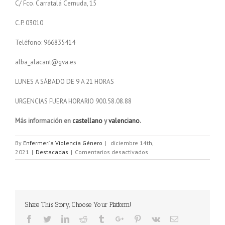
C/ Fco. Carratalá Cernuda, 15
C.P. 03010
Teléfono: 966835414
alba_alacant@gva.es
LUNES A SÁBADO DE 9 A 21 HORAS
URGENCIAS FUERA HORARIO 900.58.08.88
Más información en
castellano
y
valenciano
.
By
Enfermería Violencia Género
|
diciembre 14th,
2021
|
Destacadas
|
Comentarios desactivados
Share This Story, Choose Your Platform!