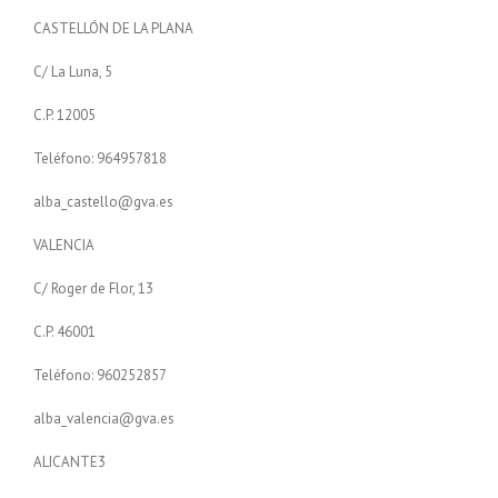
CASTELLÓN DE LA PLANA
C/ La Luna, 5
C.P. 12005
Teléfono: 964957818
alba_castello@gva.es
VALENCIA
C/ Roger de Flor, 13
C.P. 46001
Teléfono: 960252857
alba_valencia@gva.es
ALICANTE3