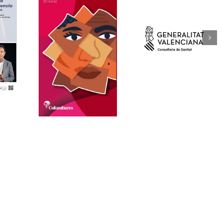
ne gratuito
El Instituto Vasco d
 de género y
Mujer publica l
mental”
Sanidad publica un
«Guía de
zado por
nuevo número del
ciberviolencias
mbares
Boletín contra la
violencia de género
sobre la mujer