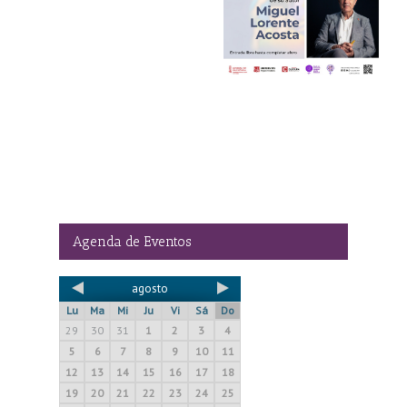
Curso online gratuito
er,
y la nueva obediencia”
“Violencia de género y
salud mental”
el
organizado por
Columbares
Agenda de Eventos
agosto
Lu
Ma
Mi
Ju
Vi
Sá
Do
29
30
31
1
2
3
4
5
6
7
8
9
10
11
12
13
14
15
16
17
18
19
20
21
22
23
24
25