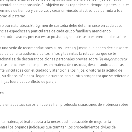
rentalidad responsable. El objetivo no es repartirse el tiempo a partes iguales
términos de tiempo y esfuerzo, y crear un vínculo afectivo que permita a los
como el paterno.
ro por naturaleza. El régimen de custodia debe determinarse en cada caso
cias específicas y particulares de cada grupo familiar y atendiendo
. En todo caso es preciso evitar posturas generalistas o estereotipadas sobre
a una serie de recomendaciones a los jueces y juezas que deben decidir sobre
d de dar a la audiencia de los niños y las niñas la relevancia que se le
nacionales; de desterrar posiciones personales previas sobre
“el mejor modelo”
a las peticiones de las partes en materia de custodia, descartando aquellas
e vinculadas con el cuidado y atención a los hijos, o valorar la actitud de
 su disposición para llegar a acuerdos con el otro progenitor que se refieran a
 hijas fuera del conflicto de pareja.
ica
odia en aquellos casos en que se han producido situaciones de violencia sobre
 la materia, el texto apela a la necesidad inaplazable de mejorar la
ntre los órganos judiciales que tramitan los procedimientos civiles de