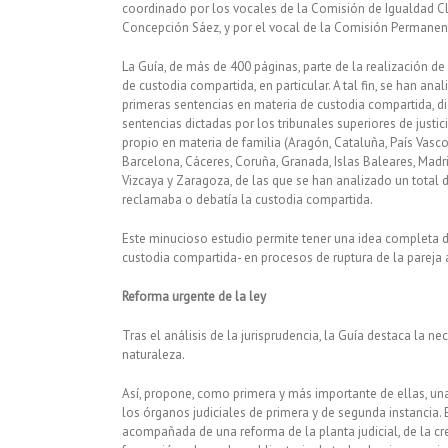
coordinado por los vocales de la Comisión de Igualdad Cla
Concepción Sáez, y por el vocal de la Comisión Permanen
La Guía, de más de 400 páginas, parte de la realización d
de custodia compartida, en particular. A tal fin, se han a
primeras sentencias en materia de custodia compartida, di
sentencias dictadas por los tribunales superiores de jus
propio en materia de familia (Aragón, Cataluña, País Vasco 
Barcelona, Cáceres, Coruña, Granada, Islas Baleares, Madrid
Vizcaya y Zaragoza, de las que se han analizado un total 
reclamaba o debatía la custodia compartida.
Este minucioso estudio permite tener una idea completa de 
custodia compartida- en procesos de ruptura de la pareja a t
Reforma urgente de la ley
Tras el análisis de la jurisprudencia, la Guía destaca la n
naturaleza.
Así, propone, como primera y más importante de ellas, una
los órganos judiciales de primera y de segunda instancia. Es
acompañada de una reforma de la planta judicial, de la cr