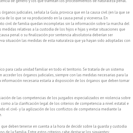
olencia de género y los que tramitan los procedimientos de naturaleza penal.
rganos judiciales, señala la Guía, provoca que en la causa civil (en la que se
ncia de lo que se va produciendo en la causa penal y viceversa. En
to civil de familia quedan incompletas sin la información sobre la marcha del
medidas relativas a la custodia de los hijos e hijas y evitar situaciones que
causa penal o su finalización por sentencia absolutoria deberían ser
nueva situación las medidas de esta naturaleza que ya hayan sido adoptadas con
o para cada unidad familiar en todo el territorio. Se trataría de un sistema
eran acceder los órganos judiciales, siempre con las medidas necesarias para la
a información necesaria estaría a disposición de los órganos que deben tomar
liación de las competencias de los juzgados especializados en violencia sobre
como a la clarificación legal de los criterios de competencia a nivel estatal e
o el civil- y la agilización de los conflictos de competencia mediante la
e.
 que deben tenerse en cuenta a la hora de decidir sobre la guarda y custodia
 de la familia. Entre estos criterios cabe destacar los siguientes: