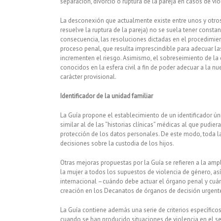
separación, divorcio o ruptura de la pareja en casos de vi
La desconexión que actualmente existe entre unos y otros ó
resuelve la ruptura de la pareja) no se suela tener consta
consecuencia, las resoluciones dictadas en el procedimien
proceso penal, que resulta imprescindible para adecuar las 
incrementen el riesgo. Asimismo, el sobreseimiento de la 
conocidos en la esfera civil a fin de poder adecuar a la 
carácter provisional.
Identificador de la unidad familiar
La Guía propone el establecimiento de un identificador únic
similar al de las “historias clínicas” médicas al que pudi
protección de los datos personales. De este modo, toda l
decisiones sobre la custodia de los hijos.
Otras mejoras propuestas por la Guía se refieren a la amp
la mujer a todos los supuestos de violencia de género, así 
internacional –cuándo debe actuar el órgano penal y cuánd
creación en los Decanatos de órganos de decisión urgent
La Guía contiene además una serie de criterios específicos
cuando se han producido situaciones de violencia en el seno