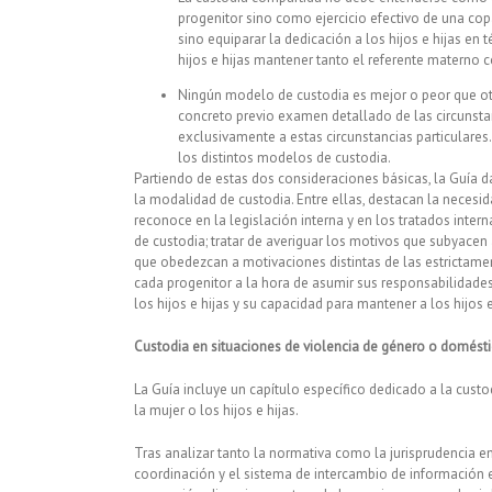
progenitor sino como ejercicio efectivo de una copa
sino equiparar la dedicación a los hijos e hijas en 
hijos e hijas mantener tanto el referente materno 
Ningún modelo de custodia es mejor o peor que ot
concreto previo examen detallado de las circunstan
exclusivamente a estas circunstancias particulares
los distintos modelos de custodia.
Partiendo de estas dos consideraciones básicas, la Guía d
la modalidad de custodia. Entre ellas, destacan la necesida
reconoce en la legislación interna y en los tratados inter
de custodia; tratar de averiguar los motivos que subyacen 
que obedezcan a motivaciones distintas de las estrictament
cada progenitor a la hora de asumir sus responsabilidades,
los hijos e hijas y su capacidad para mantener a los hijos e
Custodia en situaciones de violencia de género o domést
La Guía incluye un capítulo específico dedicado a la cust
la mujer o los hijos e hijas.
Tras analizar tanto la normativa como la jurisprudencia en
coordinación y el sistema de intercambio de información e