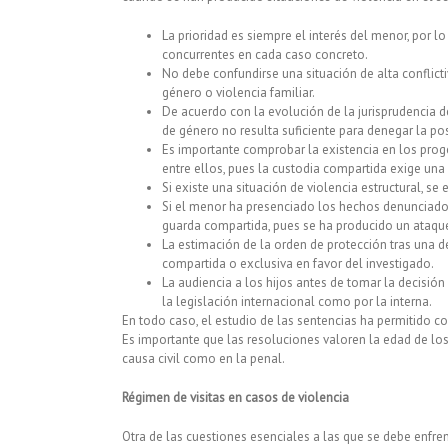
La prioridad es siempre el interés del menor, por 
concurrentes en cada caso concreto.
No debe confundirse una situación de alta conflicti
género o violencia familiar.
De acuerdo con la evolución de la jurisprudencia d
de género no resulta suficiente para denegar la po
Es importante comprobar la existencia en los pro
entre ellos, pues la custodia compartida exige una
Si existe una situación de violencia estructural, s
Si el menor ha presenciado los hechos denunciados
guarda compartida, pues se ha producido un ataque 
La estimación de la orden de protección tras una d
compartida o exclusiva en favor del investigado.
La audiencia a los hijos antes de tomar la decisió
la legislación internacional como por la interna.
En todo caso, el estudio de las sentencias ha permitido co
Es importante que las resoluciones valoren la edad de los 
causa civil como en la penal.
Régimen de visitas en casos de violencia
Otra de las cuestiones esenciales a las que se debe enfren