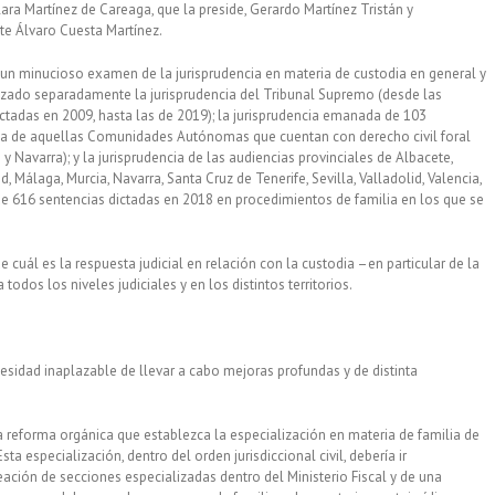
ra Martínez de Careaga, que la preside, Gerardo Martínez Tristán y
te Álvaro Cuesta Martínez.
e un minucioso examen de la jurisprudencia en materia de custodia en general y
nalizado separadamente la jurisprudencia del Tribunal Supremo (desde las
ctadas en 2009, hasta las de 2019); la jurisprudencia emanada de 103
ticia de aquellas Comunidades Autónomas que cuentan con derecho civil foral
y Navarra); y la jurisprudencia de las audiencias provinciales de Albacete,
, Málaga, Murcia, Navarra, Santa Cruz de Tenerife, Sevilla, Valladolid, Valencia,
de 616 sentencias dictadas en 2018 en procedimientos de familia en los que se
cuál es la respuesta judicial en relación con la custodia –en particular de la
odos los niveles judiciales y en los distintos territorios.
ecesidad inaplazable de llevar a cabo mejoras profundas y de distinta
 reforma orgánica que establezca la especialización en materia de familia de
ta especialización, dentro del orden jurisdiccional civil, debería ir
eación de secciones especializadas dentro del Ministerio Fiscal y de una