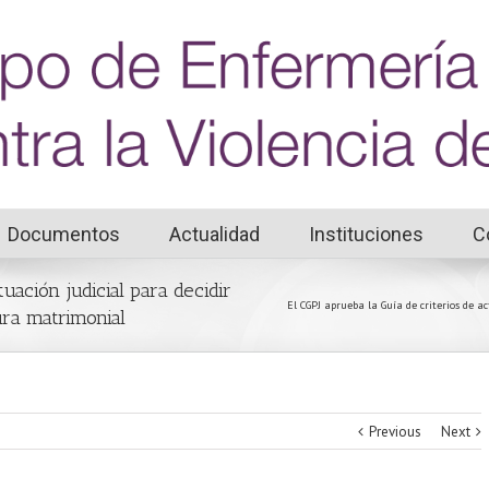
Documentos
Actualidad
Instituciones
C
uación judicial para decidir
El CGPJ aprueba la Guía de criterios de ac
tura matrimonial
Previous
Next