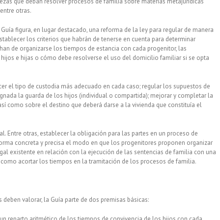
uezas que deban resolver procesos de familia sobre materias metajurídicas
entre otras.
 Guía figura, en lugar destacado, una reforma de la ley para regular de manera
tablecer los criterios que habrán de tenerse en cuenta para determinar
an de organizarse los tiempos de estancia con cada progenitor, las
hijos e hijas o cómo debe resolverse el uso del domicilio familiar si se opta
ecer el tipo de custodia más adecuado en cada caso; regular los supuestos de
gnada la guarda de los hijos (individual o compartida); mejorar y completar la
sí como sobre el destino que deberá darse a la vivienda que constituía el
. Entre otras, establecer la obligación para las partes en un proceso de
 forma concreta y precisa el modo en que los progenitores proponen organizar
legal existente en relación con la ejecución de las sentencias de familia con una
 como acortar los tiempos en la tramitación de los procesos de familia.
as deben valorar, la Guía parte de dos premisas básicas:
 reparto aritmético de los tiempos de convivencia de los hijos con cada