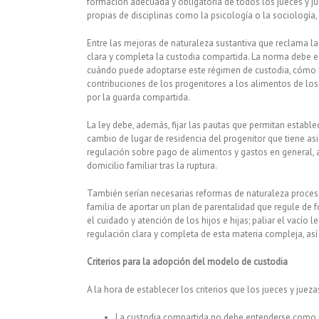
formación adecuada y obligatoria de todos los jueces y j
propias de disciplinas como la psicología o la sociología, 
Entre las mejoras de naturaleza sustantiva que reclama la
clara y completa la custodia compartida. La norma debe es
cuándo puede adoptarse este régimen de custodia, cómo h
contribuciones de los progenitores a los alimentos de los 
por la guarda compartida.
La ley debe, además, fijar las pautas que permitan establ
cambio de lugar de residencia del progenitor que tiene asi
regulación sobre pago de alimentos y gastos en general, a
domicilio familiar tras la ruptura.
También serían necesarias reformas de naturaleza procesal
familia de aportar un plan de parentalidad que regule de
el cuidado y atención de los hijos e hijas; paliar el vacío 
regulación clara y completa de esta materia compleja, así
Criterios para la adopción del modelo de custodia
A la hora de establecer los criterios que los jueces y juez
La custodia compartida no debe entenderse como un